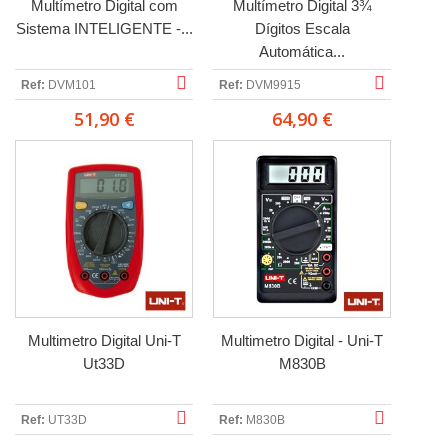
Multímetro Digital com
Multímetro Digital 3¾
Sistema INTELIGENTE -...
Dígitos Escala
Automática...
Ref:
DVM101
Ref:
DVM9915
51,90 €
64,90 €
Multimetro Digital Uni-T
Multimetro Digital - Uni-T
Ut33D
M830B
Ref:
UT33D
Ref:
M830B