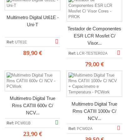
Multimetro Digital Ut61E -
Uni-T
Testador de Componentes
ESR LCR Mosfet C/
Ref:
UT61E
Visor...
89,90 €
Ref:
LCR-TESTER02A
79,00 €
Multimetro Digital True
Multimetro Digital True
Rms CATIII 600v C/
Rms CATIII 1000v C/
NCV...
NCV...
Ref:
PCW01B
Ref:
PCW02A
23,90 €
39,50 €