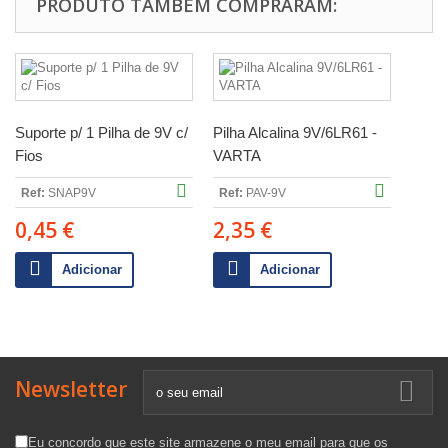
PRODUTO TAMBÉM COMPRARAM:
Suporte p/ 1 Pilha de 9V c/
Pilha Alcalina 9V/6LR61 -
Fios
VARTA
Ref:
SNAP9V
Ref:
PAV-9V
0,45 €
2,35 €
Adicionar
Adicionar
Newsletter
Eu concordo que este site armazene o meu email para que os