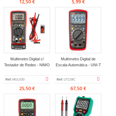
12,50 €
5,99 €
Multimetro Digital c/
Multímetro Digital de
Testador de Redes - NIMO
Escala Automática - UNI-T
Ref:
MUL030
Ref:
UT139C
25,50 €
67,50 €