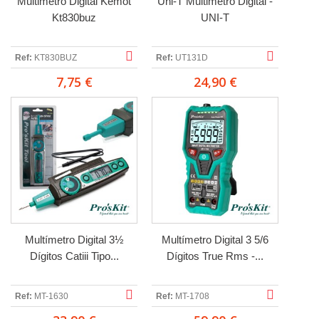
Multimetro Digital Kemot
Uni-T Multimetro Digital -
Kt830buz
UNI-T
Ref:
KT830BUZ
Ref:
UT131D
7,75 €
24,90 €
Multímetro Digital 3½
Multímetro Digital 3 5/6
Dígitos Catiii Tipo...
Dígitos True Rms -...
Ref:
MT-1630
Ref:
MT-1708