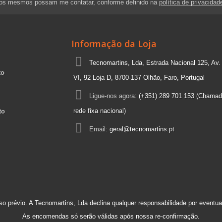
 os mesmos possam me contatar, conforme definido na
política de privacidad
Informação da Loja
Tecnomartins, Lda, Estrada Nacional 125, Av.
to
VI, 92 Loja D, 8700-137 Olhão, Faro, Portugal
Ligue-nos agora:
(+351) 289 701 153 (Chamad
rede fixa nacional)
to
Email:
geral@tecnomartins.pt
so prévio. A Tecnomartins, Lda declina qualquer responsabilidade por eventuai
As encomendas só serão válidas após nossa re-confirmação.