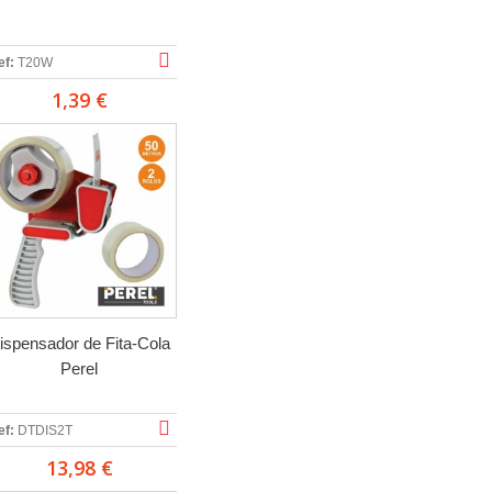
ef:
T20W
1,39 €
ispensador de Fita-Cola
Perel
ef:
DTDIS2T
13,98 €