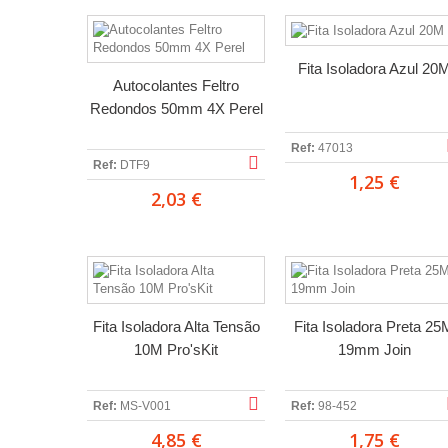
Fita Isoladora Azul 20
Autocolantes Feltro
Redondos 50mm 4X Perel
Ref:
47013
Ref:
DTF9
1,25 €
2,03 €
Fita Isoladora Alta Tensão
Fita Isoladora Preta 25
10M Pro'sKit
19mm Join
Ref:
MS-V001
Ref:
98-452
4,85 €
1,75 €