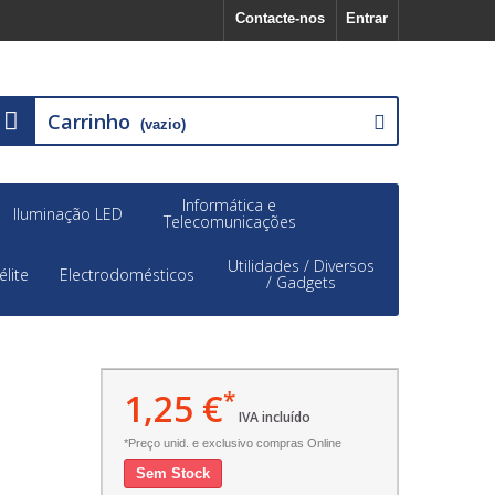
Contacte-nos
Entrar
Carrinho
(vazio)
Informática e
Iluminação LED
Telecomunicações
Utilidades / Diversos
élite
Electrodomésticos
/ Gadgets
1,25 €
*
IVA incluído
*Preço unid. e exclusivo compras Online
Sem Stock