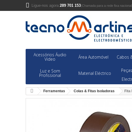
Ligue-nos agora:
289 701 153
(Chamada para a rede fixa nacional
Acessórios Áudio
Área Automóvel
Cabos &
Video
Peças
Luz e Som
Material Eléctrico
Profissional
Elec
Ferramentas
Colas & Fitas Isoladoras
Fita