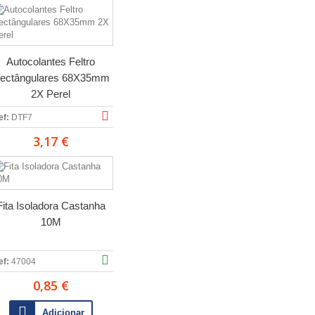
Autocolantes Feltro
ectângulares 68X35mm
2X Perel
ef:
DTF7
3,17 €
Fita Isoladora Castanha
10M
ef:
47004
0,85 €
Adicionar