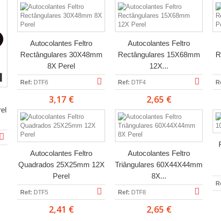
Autocolantes Feltro
Autocolantes Feltro
Rectângulares 30X48mm
Rectângulares 15X68mm
R
8X Perel
12X...
Ref:
DTF6
Ref:
DTF4
R
3,17 €
2,65 €
el
Autocolantes Feltro
Autocolantes Feltro
Quadrados 25X25mm 12X
Triângulares 60X44X44mm
Perel
8X...
R
Ref:
DTF5
Ref:
DTF8
2,41 €
2,65 €