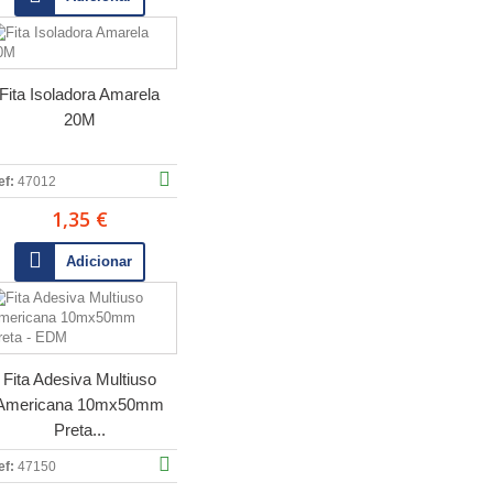
Fita Isoladora Amarela
20M
ef:
47012
1,35 €
Adicionar
Fita Adesiva Multiuso
Americana 10mx50mm
Preta...
ef:
47150