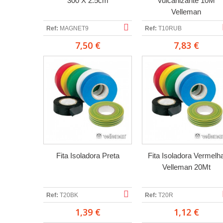
300 X 2.5cm
Vulcanizante 10M
Velleman
Ref:
MAGNET9
Ref:
T10RUB
7,50 €
7,83 €
Fita Isoladora Preta
Fita Isoladora Vermelh
Velleman 20Mt
Ref:
T20BK
Ref:
T20R
1,39 €
1,12 €