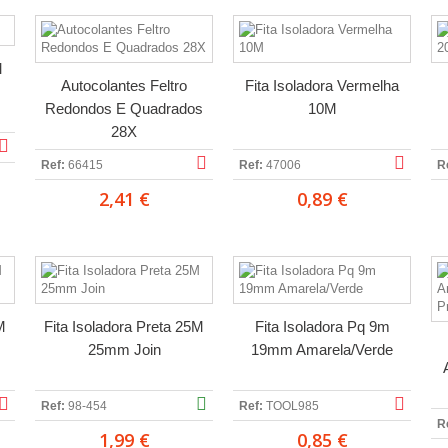
M
Autocolantes Feltro
Fita Isoladora Vermelha
Redondos E Quadrados
10M
28X
Ref:
66415
Ref:
47006
R
2,41 €
0,89 €
M
Fita Isoladora Preta 25M
Fita Isoladora Pq 9m
25mm Join
19mm Amarela/Verde
Ref:
98-454
Ref:
TOOL985
R
1,99 €
0,85 €