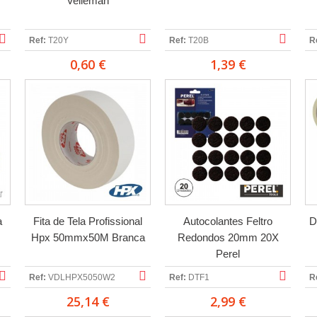
Velleman
Ref:
T20Y
Ref:
T20B
R
0,60 €
1,39 €
a
Fita de Tela Profissional
Autocolantes Feltro
D
Hpx 50mmx50M Branca
Redondos 20mm 20X
Perel
Ref:
VDLHPX5050W2
Ref:
DTF1
R
25,14 €
2,99 €