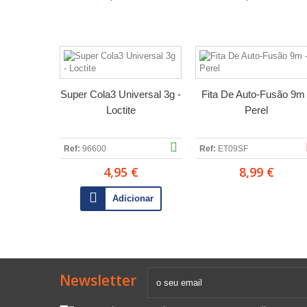
Super Cola3 Universal 3g -
Fita De Auto-Fusão 9m 
Loctite
Perel
Ref:
96600
Ref:
ET09SF
4,95 €
8,99 €
Adicionar
Newsletter