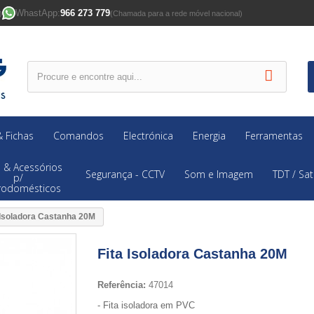
WhastApp:
966 273 779
)
(Chamada para a rede móvel nacional)
 Fichas
Comandos
Electrónica
Energia
Ferramentas
 & Acessórios
Segurança - CCTV
Som e Imagem
TDT / Sat
p/
trodomésticos
 Isoladora Castanha 20M
Fita Isoladora Castanha 20M
Referência:
47014
- Fita isoladora em PVC