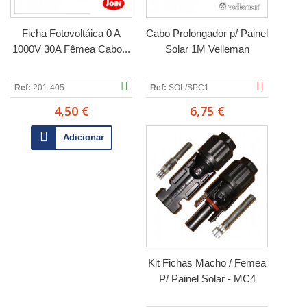
Ficha Fotovoltáica 0 A
Cabo Prolongador p/ Painel
1000V 30A Fêmea Cabo...
Solar 1M Velleman
Ref:
201-405
Ref:
SOL/SPC1
4,50 €
6,75 €
Adicionar
Kit Fichas Macho / Femea
P/ Painel Solar - MC4