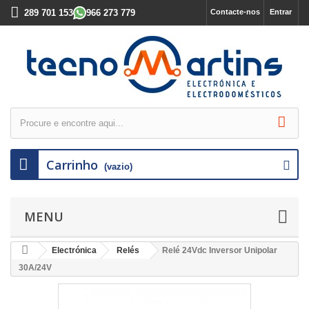
289 701 153
966 273 779
Contacte-nos
Entrar
Carrinho
(vazio)
MENU
Electrónica
Relés
Relé 24Vdc Inversor Unipolar
30A/24V