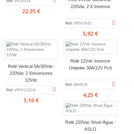
Ref:
VR3SS1A
220Vac 2 X Inversor
22,35 €
Ref:
VR5V242C
5,92 €
Relé 12Vdc Inversor
Relé Vertical 5A/30Vdc-
Unipolar 30A/12V Pcb
220Vac 2 Xinversores
12Vdc
Ref:
960PCB
Ref:
VR5V122CN
4,25 €
5,16 €
Relé 220Vac Nível Água -
ASLO