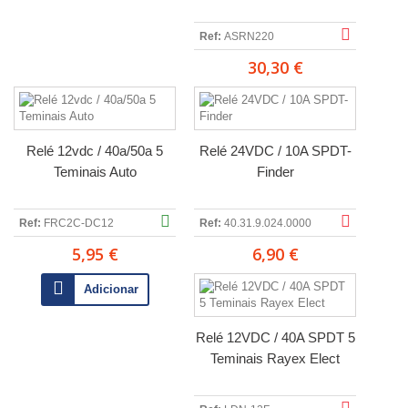
Ref:
ASRN220
30,30 €
Relé 12vdc / 40a/50a 5
Relé 24VDC / 10A SPDT-
Teminais Auto
Finder
Ref:
FRC2C-DC12
Ref:
40.31.9.024.0000
5,95 €
6,90 €
Adicionar
Relé 12VDC / 40A SPDT 5
Teminais Rayex Elect