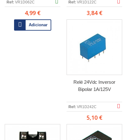
Ref:
VR1D062C
Ref:
VR1D122C
4,99 €
3,84 €
Adicionar
Relé 24Vdc Inversor
Bipolar 1A/125V
Ref:
VR1D242C
5,10 €