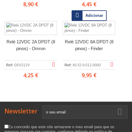
8,90 €
4,45 €
Adicionar
Relé 12VDC 2A DPDT (8
Relé 12VDC 8A DPDT (8
pinos) - Omron
pinos) - Finder
Ref:
G5V212V
Ref:
40.52.9.012.0000
4,25 €
9,95 €
Newsletter
Eu concordo que este site armazene o meu email para que os
mesmos possam me contatar, conforme definido na
política de