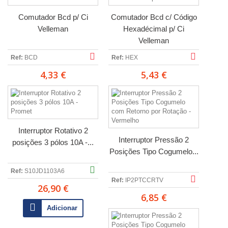
Comutador Bcd p/ Ci
Comutador Bcd c/ Código
Velleman
Hexadécimal p/ Ci
Velleman
Ref:
BCD
Ref:
HEX
4,33 €
5,43 €
Interruptor Rotativo 2
Interruptor Pressão 2
posições 3 pólos 10A -...
Posições Tipo Cogumelo...
Ref:
S10JD1103A6
Ref:
IP2PTCCRTV
26,90 €
6,85 €
Adicionar