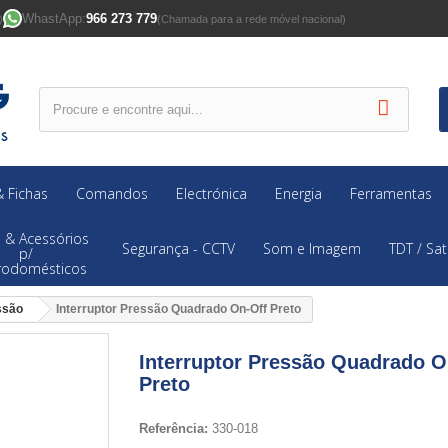
WhastApp:
966 273 779
)
(Chamada para a rede móvel nacional)
 Fichas
Comandos
Electrónica
Energia
Ferramentas
 & Acessórios
Segurança - CCTV
Som e Imagem
TDT / Sat
p/
trodomésticos
ssão
Interruptor Pressão Quadrado On-Off Preto
Interruptor Pressão Quadrado O
Preto
Referência:
330-018