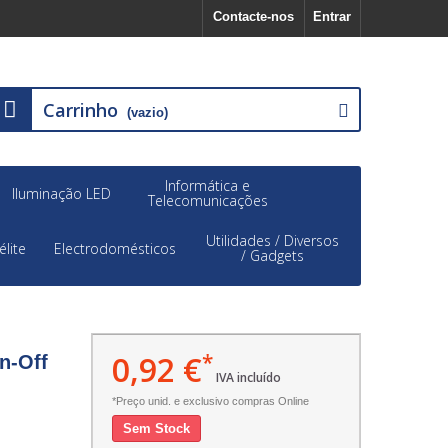
Contacte-nos
Entrar
Carrinho
(vazio)
Informática e
Iluminação LED
Telecomunicações
Utilidades / Diversos
élite
Electrodomésticos
/ Gadgets
0,92 €
*
n-Off
IVA incluído
*Preço unid. e exclusivo compras Online
Sem Stock