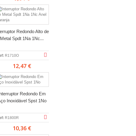
terruptor Redondo Alto de
Metal Spdt 1Na 1Nc...
ef:
R1710O
12,47 €
Interruptor Redondo Em
ço Inoxidável Spst 1No
ef:
R1800R
10,36 €