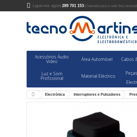
Ligue-nos agora:
289 701 153
(Chamada para a rede fixa nacional
Acessórios Áudio
Área Automóvel
Cabos &
Video
Peças
Luz e Som
Material Eléctrico
Profissional
Elec
Electrónica
Interruptores e Pulsadores
Pre