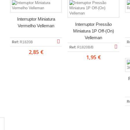
Interruptor Miniatura
Interruptor Pressão
Vermelho Velleman
Miniatura 1P Off-(On)
Velleman
Ref:
R1820B
R
Ref:
R1820B/B
2,85 €
1,95 €
R