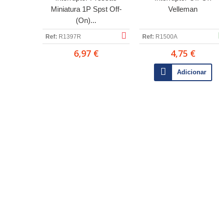
Miniatura 1P Spst Off-
Velleman
(On)...
Ref:
R1397R
Ref:
R1500A
6,97 €
4,75 €
Adicionar