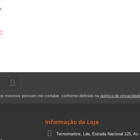
o
 os mesmos possam me contatar, conforme definido na
política de privacidad
Informação da Loja
Tecnomartins, Lda, Estrada Nacional 125, Av.