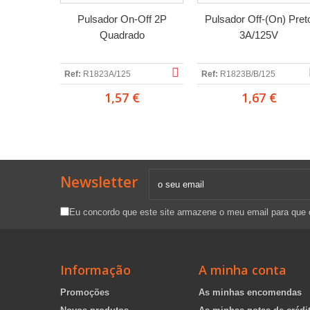
Pulsador On-Off 2P
Pulsador Off-(On) Pret
Quadrado
3A/125V
Ref:
R1823A/125
Ref:
R1823B/B/125
1,57 €
1,67 €
Newsletter
Eu concordo que este site armazene o meu email para que
Informação
A minha conta
Promoções
As minhas encomendas