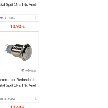
tal Spdt 1Na 1Nc Anel...
ef:
R1600G
10,90 €
Interruptor Redondo de
tal Spdt 1Na 1Nc Anel...
ef:
R1600W
10,44 €