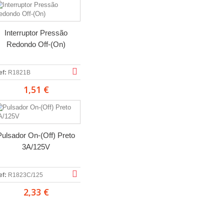
Interruptor Pressão
Redondo Off-(On)
ef:
R1821B
1,51 €
Pulsador On-(Off) Preto
3A/125V
ef:
R1823C/125
2,33 €