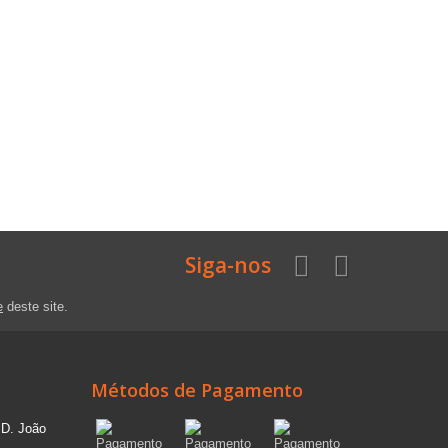
Siga-nos
e
deste site.
Métodos de Pagamento
 D. João