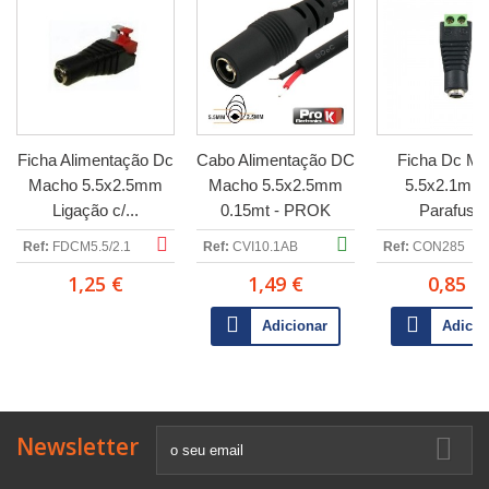
Ficha Alimentação Dc
Cabo Alimentação DC
Ficha Dc M
Macho 5.5x2.5mm
Macho 5.5x2.5mm
5.5x2.1mm
Ligação c/...
0.15mt - PROK
Parafuso
Ref:
FDCM5.5/2.1
Ref:
CVI10.1AB
Ref:
CON285
1,25 €
1,49 €
0,85 €
Adicionar
Adicio
Newsletter