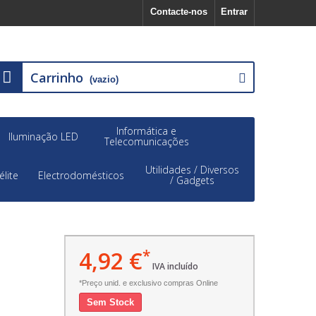
Contacte-nos
Entrar
Carrinho
(vazio)
Informática e
Iluminação LED
Telecomunicações
Utilidades / Diversos
élite
Electrodomésticos
/ Gadgets
4,92 €
*
IVA incluído
*Preço unid. e exclusivo compras Online
Sem Stock