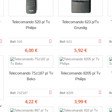
v
Telecomando 520 p/ Tv
Telecomando 623 p/Tv
Philips
Grundig
Ref:
520
Ref:
623
R
6,00 €
5,92 €
Telecomando 7Sz187 p/ Tv
Telecomando 8205 p/ Tv
Beko
Philips
Ref:
7SZ187
Ref:
8205
R
4,22 €
3,99 €
v