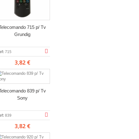
Telecomando 715 p/ Tv
Grundig
ef:
715
3,82 €
Telecomando 839 p/ Tv
Sony
ef:
839
3,82 €