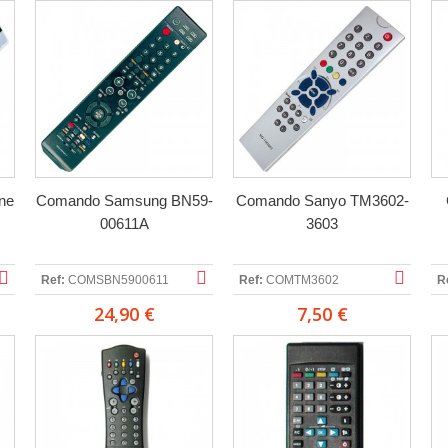
ne
Comando Samsung BN59-
Comando Sanyo TM3602-
00611A
3603
Ref:
COMSBN5900611
Ref:
COMTM3602
R
24,90 €
7,50 €