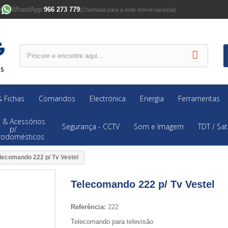
WhastApp:
966 273 779
)
(Chamada para a rede móvel nacional)
 Fichas
Comandos
Electrónica
Energia
Ferramentas
 & Acessórios
Segurança - CCTV
Som e Imagem
TDT / Sat
p/
trodomésticos
lecomando 222 p/ Tv Vestel
Telecomando 222 p/ Tv Vestel
Referência:
222
Telecomando para televisão