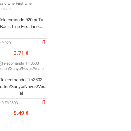
Telecomando 920 p/ Tv
Basic Line First Line...
ef:
920
3,71 €
Telecomando Tm3603
orten/Sanyo/Novus/Vest
el
ef:
TM3603
5,49 €