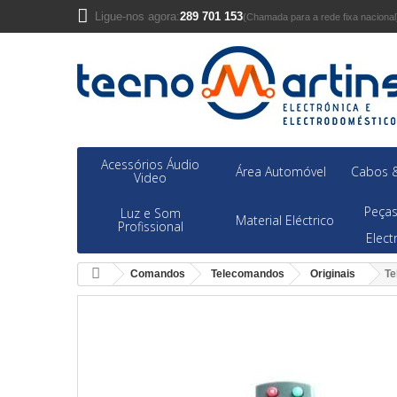
Ligue-nos agora:
289 701 153
(Chamada para a rede fixa nacional
Acessórios Áudio
Área Automóvel
Cabos &
Video
Peças
Luz e Som
Material Eléctrico
Profissional
Elec
Comandos
Telecomandos
Originais
Te