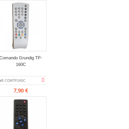
Comando Grundig TP-
160C
ef:
COMTP160C
7,90 €