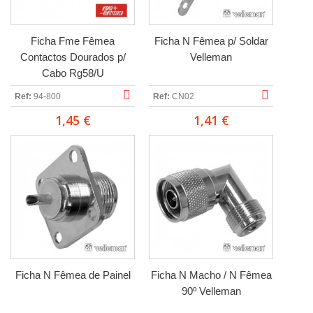
Ficha Fme Fêmea
Ficha N Fêmea p/ Soldar
Contactos Dourados p/
Velleman
Cabo Rg58/U
Ref:
94-800
Ref:
CN02
1,45 €
1,41 €
Ficha N Fêmea de Painel
Ficha N Macho / N Fêmea
90º Velleman