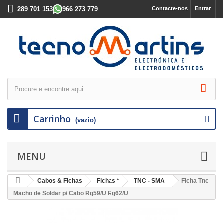
289 701 153
966 273 779
Contacte-nos
Entrar
Carrinho
(vazio)
MENU
Cabos & Fichas
Fichas *
TNC - SMA
Ficha Tnc
Macho de Soldar p/ Cabo Rg59/U Rg62/U