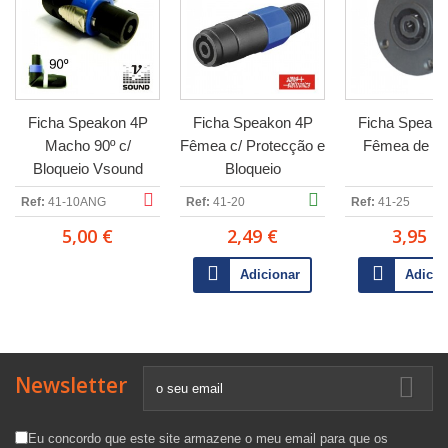
Ficha Speakon 4P
Ficha Speakon 4P
Ficha Speako
Macho 90º c/
Fêmea c/ Protecção e
Fêmea de Pa
Bloqueio Vsound
Bloqueio
Ref:
41-10ANG
Ref:
41-20
Ref:
41-25
5,00 €
2,49 €
3,95 €
Adicionar
Adicio
Newsletter
Eu concordo que este site armazene o meu email para que os