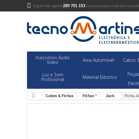
Ligue-nos agora:
289 701 153
(Chamada para a rede fixa nacional
Acessórios Áudio
Área Automóvel
Cabos &
Video
Peças
Luz e Som
Material Eléctrico
Profissional
Elec
Cabos & Fichas
Fichas *
Jack
Ficha J