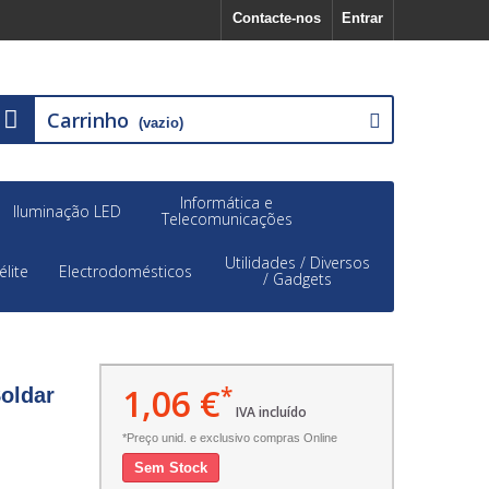
Contacte-nos
Entrar
Carrinho
(vazio)
Informática e
Iluminação LED
Telecomunicações
Utilidades / Diversos
élite
Electrodomésticos
/ Gadgets
1,06 €
*
oldar
IVA incluído
*Preço unid. e exclusivo compras Online
Sem Stock