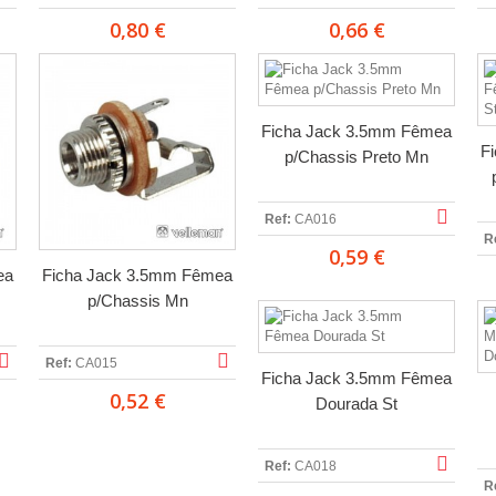
0,80 €
0,66 €
Ficha Jack 3.5mm Fêmea
F
p/Chassis Preto Mn
Ref:
CA016
R
0,59 €
ea
Ficha Jack 3.5mm Fêmea
p/Chassis Mn
Ref:
CA015
Ficha Jack 3.5mm Fêmea
0,52 €
Dourada St
Ref:
CA018
R