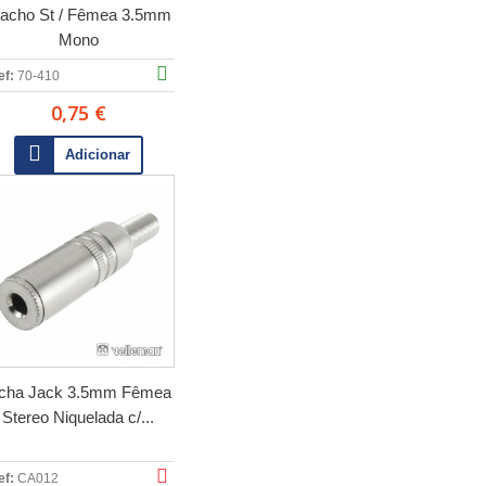
acho St / Fêmea 3.5mm
Mono
ef:
70-410
0,75 €
Adicionar
icha Jack 3.5mm Fêmea
Stereo Niquelada c/...
ef:
CA012