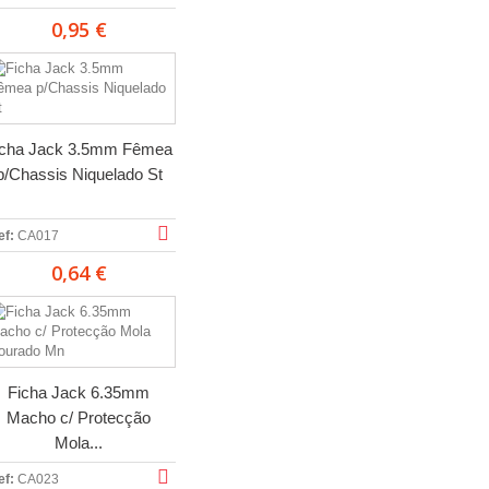
0,95 €
icha Jack 3.5mm Fêmea
p/Chassis Niquelado St
ef:
CA017
0,64 €
Ficha Jack 6.35mm
Macho c/ Protecção
Mola...
ef:
CA023