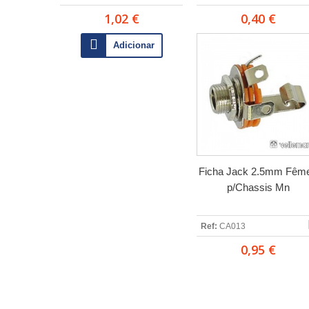
1,02 €
0,40 €
Adicionar
Ficha Jack 2.5mm Fêm
p/Chassis Mn
Ref:
CA013
0,95 €