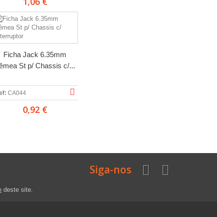
1,06 €
Ficha Jack 6.35mm
êmea St p/ Chassis c/...
ef:
CA044
0,92 €
Siga-nos
e
deste site.