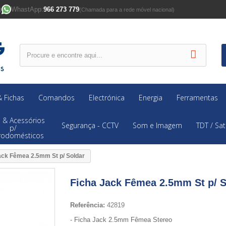
WhastApp:
966 273 779
)
(Chamada para a rede móvel nacional)
 Fichas
Comandos
Electrónica
Energia
Ferramentas
 & Acessórios
Segurança - CCTV
Som e Imagem
TDT / Sat
p/
trodomésticos
ack Fêmea 2.5mm St p/ Soldar
Ficha Jack Fêmea 2.5mm St p/ S
Referência:
42819
- Ficha Jack 2.5mm Fêmea Stereo