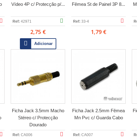
o
Vídeo 4P c/ Protecção p/...
Fêmea St de Painel 3P 8...
M
Ref:
42971
Ref:
33-4
R
2,75 €
1,79 €
Adicionar
Ficha Jack 3.5mm Macho
Ficha Jack 2.5mm Fêmea
F
o
Stéreo c/ Protecção
Mn Pvc c/ Guarda Cabo
Dourado
Ref:
CA006
Ref:
CA007
R