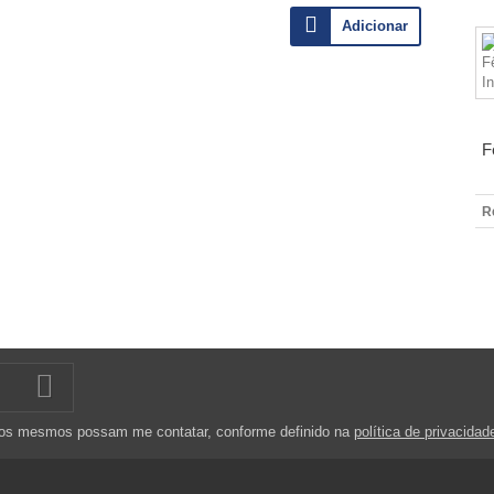
Adicionar
F
R
 os mesmos possam me contatar, conforme definido na
política de privacidad