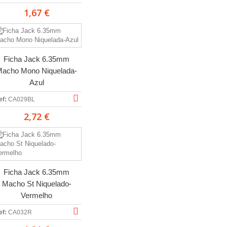
1,67 €
Ficha Jack 6.35mm
acho Mono Niquelada-
Azul
ef:
CA029BL
2,72 €
Ficha Jack 6.35mm
Macho St Niquelado-
Vermelho
ef:
CA032R