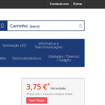
Contacte-nos
Entrar
Carrinho
(vazio)
Informática e
Iluminação LED
Telecomunicações
Utilidades / Diversos
élite
Electrodomésticos
/ Gadgets
3,75 €
*
IVA incluído
*Preço unid. e exclusivo compras Online
Sem Stock