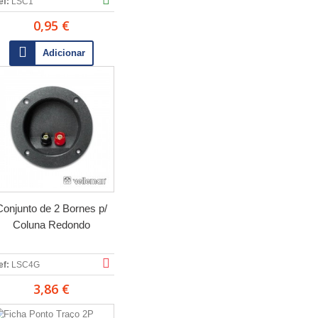
ef:
LSC1
0,95 €
Adicionar
Conjunto de 2 Bornes p/
Coluna Redondo
ef:
LSC4G
3,86 €