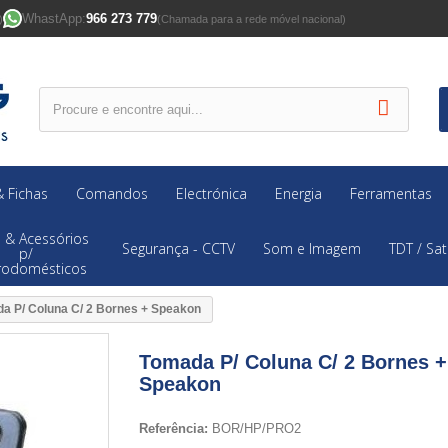
WhastApp:
966 273 779
)
(Chamada para a rede móvel nacional)
 Fichas
Comandos
Electrónica
Energia
Ferramentas
 & Acessórios
Segurança - CCTV
Som e Imagem
TDT / Sat
p/
trodomésticos
a P/ Coluna C/ 2 Bornes + Speakon
Tomada P/ Coluna C/ 2 Bornes +
Speakon
Referência:
BOR/HP/PRO2