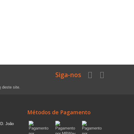
Siga-nos
e
deste site.
Métodos de Pagamento
 D. João