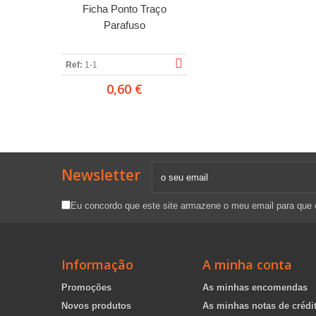
Ficha Ponto Traço
Parafuso
Ref:
1-1
0,60 €
Newsletter
Eu concordo que este site armazene o meu email para que
Informação
A minha conta
Promoções
As minhas encomendas
Novos produtos
As minhas notas de crédi