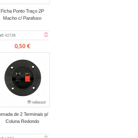
Ficha Ponto Traço 2P
Macho c/ Parafuso
ef:
42736
0,50 €
omada de 2 Terminais p/
Coluna Redondo