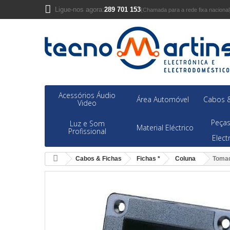
Ligue-nos agora:
289 701 153
(Chamada para a rede fixa nacional
Acessórios Áudio
Área Automóvel
Cabos &
Video
Peças
Luz e Som
Material Eléctrico
Profissional
Elec
Cabos & Fichas
Fichas *
Coluna
Tomad