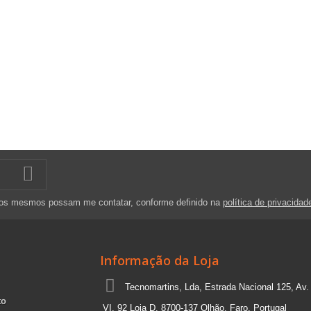
 os mesmos possam me contatar, conforme definido na
política de privacidad
Informação da Loja
Tecnomartins, Lda, Estrada Nacional 125, Av.
to
VI, 92 Loja D, 8700-137 Olhão, Faro, Portugal