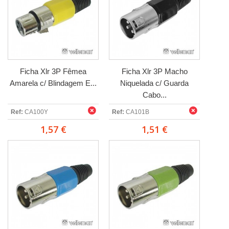
Ficha Xlr 3P Fêmea
Ficha Xlr 3P Macho
Amarela c/ Blindagem E...
Niquelada c/ Guarda
Cabo...
Ref:
CA100Y
Ref:
CA101B
1,57 €
1,51 €