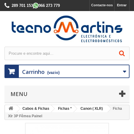
289 701 153
966 273 779
Contacte-nos
Entrar
Carrinho
(vazio)
MENU
Cabos & Fichas
Fichas *
Canon ( XLR)
Ficha
Xlr 3P Fêmea Painel