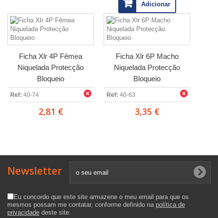
Adicionar
Ficha Xlr 4P Fêmea
Ficha Xlr 6P Macho
Niquelada Protecção
Niquelada Protecção
Bloqueio
Bloqueio
Ref:
40-74
Ref:
40-63
2,81 €
3,35 €
Newsletter
Eu concordo que este site armazene o meu email para que os
mesmos possam me contatar, conforme definido na
política de
privacidade
deste site.