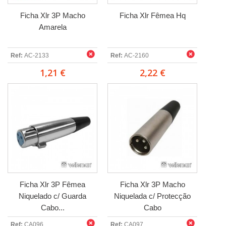
Ficha Xlr 3P Macho
Ficha Xlr Fêmea Hq
Amarela
Ref:
AC-2133
Ref:
AC-2160
1,21 €
2,22 €
Ficha Xlr 3P Fêmea
Ficha Xlr 3P Macho
Niquelado c/ Guarda
Niquelada c/ Protecção
Cabo...
Cabo
Ref:
CA096
Ref:
CA097