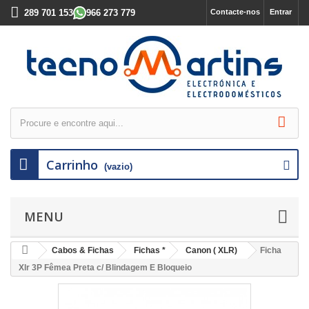
289 701 153
966 273 779
Contacte-nos
Entrar
Carrinho
(vazio)
MENU
Cabos & Fichas
Fichas *
Canon ( XLR)
Ficha
Xlr 3P Fêmea Preta c/ Blindagem E Bloqueio