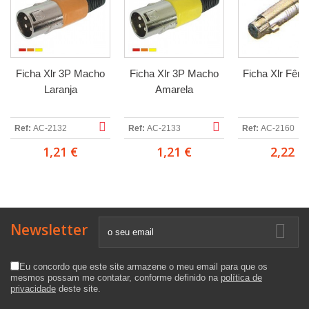
Ficha Xlr 3P Macho
Ficha Xlr 3P Macho
Ficha Xlr Fêm
Laranja
Amarela
Ref:
AC-2132
Ref:
AC-2133
Ref:
AC-2160
1,21 €
1,21 €
2,22 €
Newsletter
Eu concordo que este site armazene o meu email para que os
mesmos possam me contatar, conforme definido na
política de
privacidade
deste site.