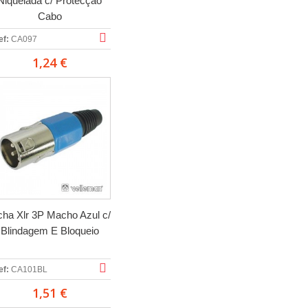
Niquelada c/ Protecção
Cabo
ef:
CA097
1,24 €
cha Xlr 3P Macho Azul c/
Blindagem E Bloqueio
ef:
CA101BL
1,51 €