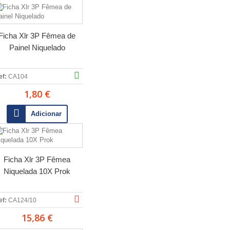
Ficha Xlr 3P Fêmea de
Painel Niquelado
ef:
CA104
1,80 €
Adicionar
Ficha Xlr 3P Fêmea
Niquelada 10X Prok
ef:
CA124/10
15,86 €