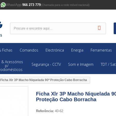
WhastApp:
966 273 779
)
(Chamada para a rede móvel nacional)
 Fichas
Comandos
Electrónica
Energia
Ferramentas
 & Acessórios
Segurança - CCTV
Som e Imagem
TDT / Sat
p/
trodomésticos
Ficha Xlr 3P Macho Niquelada 90º Proteção Cabo Borracha
Ficha Xlr 3P Macho Niquelada 9
Proteção Cabo Borracha
Referência:
40-62