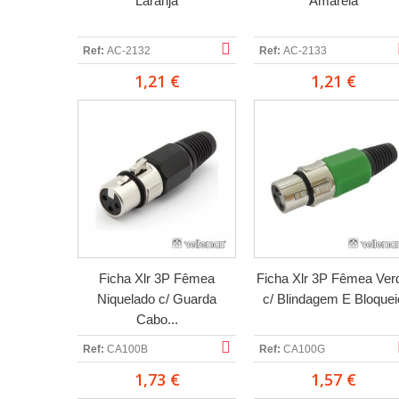
Laranja
Amarela
Ref:
AC-2132
Ref:
AC-2133
1,21 €
1,21 €
Ficha Xlr 3P Fêmea
Ficha Xlr 3P Fêmea Ver
Niquelado c/ Guarda
c/ Blindagem E Bloquei
Cabo...
Ref:
CA100B
Ref:
CA100G
1,73 €
1,57 €