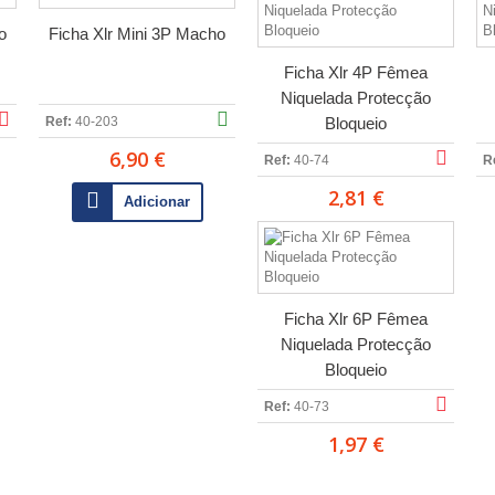
o
Ficha Xlr Mini 3P Macho
Ficha Xlr 4P Fêmea
Niquelada Protecção
Ref:
40-203
Bloqueio
6,90 €
Ref:
40-74
R
2,81 €
Adicionar
Ficha Xlr 6P Fêmea
Niquelada Protecção
Bloqueio
Ref:
40-73
1,97 €