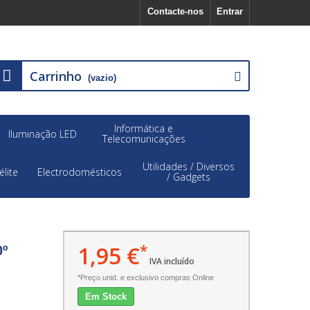
Contacte-nos
Entrar
Carrinho
(vazio)
Informática e
Iluminação LED
Telecomunicações
Utilidades / Diversos
élite
Electrodomésticos
/ Gadgets
1,95 €
*
0º
IVA incluído
*Preço unid. e exclusivo compras Online
Em Stock