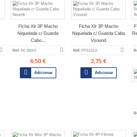
Ficha Xlr 3P Macho
Ficha Xlr 3P Macho
F
Niquelada c/ Guarda
Niquelada c/ Guarda Cabo
Re
Cabo...
Vsound
Ref:
NC3MXX
Ref:
FPS101A
R
6,50 €
2,75 €
Adicionar
Adicionar
R