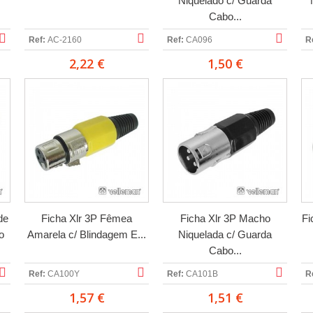
Niquelado c/ Guarda
Cabo...
Ref:
AC-2160
Ref:
CA096
R
2,22 €
1,50 €
de
Ficha Xlr 3P Fêmea
Ficha Xlr 3P Macho
Fi
o
Amarela c/ Blindagem E...
Niquelada c/ Guarda
Cabo...
Ref:
CA100Y
Ref:
CA101B
R
1,57 €
1,51 €