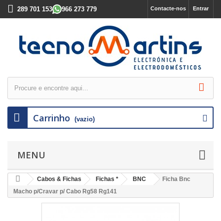
289 701 153
966 273 779
Contacte-nos
Entrar
Carrinho
(vazio)
MENU
Cabos & Fichas
Fichas *
BNC
Ficha Bnc
Macho p/Cravar p/ Cabo Rg58 Rg141