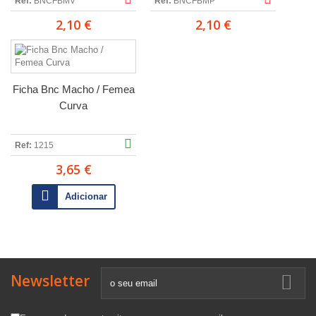
Ref:
BNCFBMV
Ref:
BNCFBMP
2,10 €
2,10 €
Ficha Bnc Macho / Femea
Curva
Ref:
1215
3,65 €
Adicionar
Newsletter