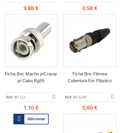
9,88 €
0,58 €
Ficha Bnc Macho p/Cravar
Ficha Bnc Fêmea
p/ Cabo Rg59
Cobertura Em Plástico
Ref:
80-112
Ref:
80-114F
1,10 €
0,60 €
Adicionar