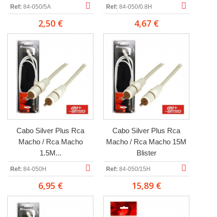
Ref:
84-050/5A
Ref:
84-050/0.8H
2,50 €
4,67 €
Cabo Silver Plus Rca
Cabo Silver Plus Rca
Macho / Rca Macho
Macho / Rca Macho 15M
1.5M...
Blister
Ref:
84-050H
Ref:
84-050/15H
6,95 €
15,89 €