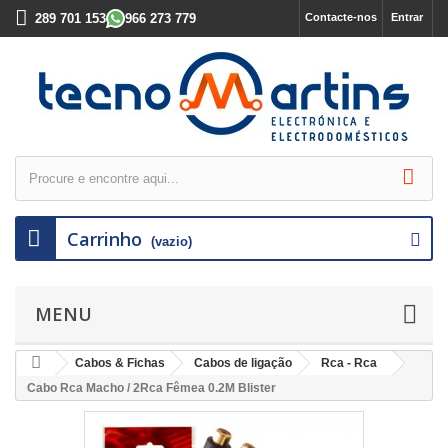
289 701 153
966 273 779
Contacte-nos
Entrar
Carrinho
(vazio)
MENU
Cabos & Fichas
Cabos de ligação
Rca - Rca
Cabo Rca Macho / 2Rca Fêmea 0.2M Blister