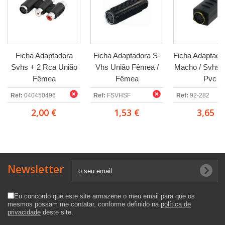
Ficha Adaptadora
Ficha Adaptadora S-
Ficha Adaptado
Svhs + 2 Rca União
Vhs União Fêmea /
Macho / Svhs
Fêmea
Fêmea
Pvc
Ref:
040450496
Ref:
FSVHSF
Ref:
92-282
2,00 €
1,53 €
3,65 €
Newsletter
Eu concordo que este site armazene o meu email para que os
mesmos possam me contatar, conforme definido na
política de
privacidade
deste site.