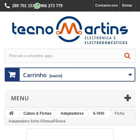
289 701 153
966 273 779
Contacte-nos
Entrar
Carrinho
(vazio)
MENU
Cabos & Fichas
Adaptadores
S-VHS
Ficha
Adaptadora Svhs Fêmea/Fêmea