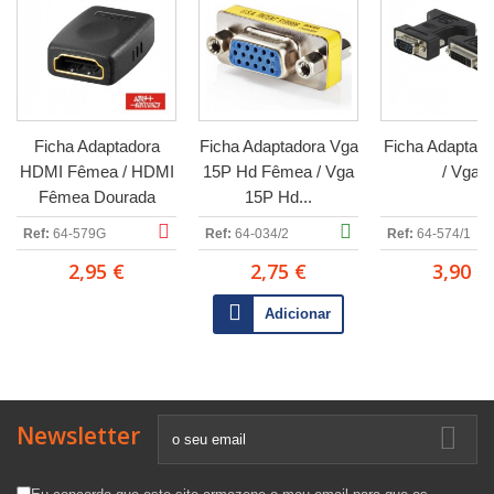
Ficha Adaptadora
Ficha Adaptadora Vga
Ficha Adaptado
HDMI Fêmea / HDMI
15P Hd Fêmea / Vga
/ Vga
Fêmea Dourada
15P Hd...
Ref:
64-579G
Ref:
64-034/2
Ref:
64-574/1
2,95 €
2,75 €
3,90 €
Adicionar
Newsletter