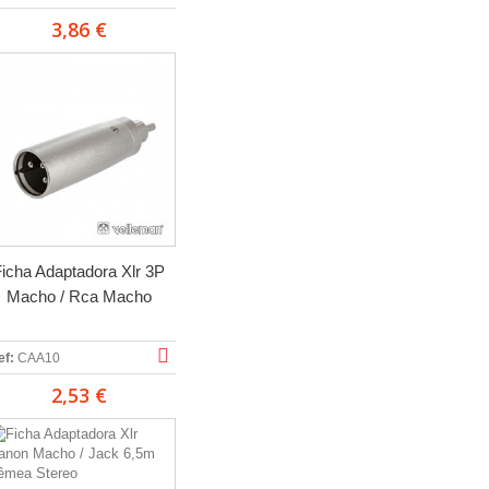
3,86 €
icha Adaptadora Xlr 3P
Macho / Rca Macho
ef:
CAA10
2,53 €