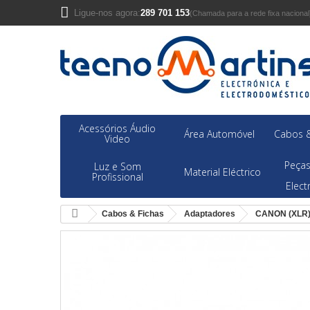
Ligue-nos agora:
289 701 153
(Chamada para a rede fixa nacional
Acessórios Áudio
Área Automóvel
Cabos &
Video
Peças
Luz e Som
Material Eléctrico
Profissional
Elec
Cabos & Fichas
Adaptadores
CANON (XLR