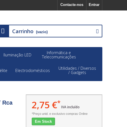
Contacte-nos
Entrar
Carrinho
(vazio)
Informática e
Iluminação LED
Telecomunicações
Utilidades / Diversos
élite
Electrodomésticos
/ Gadgets
2,75 €
*
/ Rca
IVA incluído
*Preço unid. e exclusivo compras Online
Em Stock