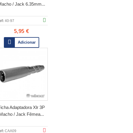
acho / Jack 6.35mm...
ef:
40-97
5,95 €
Adicionar
icha Adaptadora Xlr 3P
Macho / Jack Fêmea...
ef:
CAA09