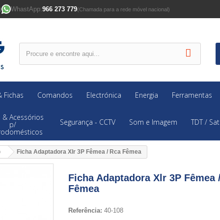
WhastApp:
966 273 779
)
(Chamada para a rede móvel nacional)
 Fichas
Comandos
Electrónica
Energia
Ferramentas
 & Acessórios
Segurança - CCTV
Som e Imagem
TDT / Sat
p/
trodomésticos
)
Ficha Adaptadora Xlr 3P Fêmea / Rca Fêmea
Ficha Adaptadora Xlr 3P Fêmea 
Fêmea
Referência:
40-108