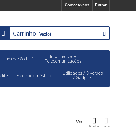
Contacte-nos
Entrar
Carrinho
(vazio)
Informática e
Iluminação LED
Telecomunicações
Utilidades / Diversos
élite
Electrodomésticos
/ Gadgets
Ver:
Grelha
Lista