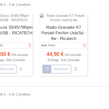
do 1 - 2 de 2 produtos
scos 33/45/78Rpm
Radio Gravador K7
USB - RICATECH
Portatil Fm/Am Usb/Sd -
8w - Ricatech
82
Ref:
PR85
00 €
44,90 €
IVA incluído
IVA incluído
ega: Sob Consulta
Entrega: Sob Consulta
Adicionar
Adicionar
do 1 - 2 de 2 produtos