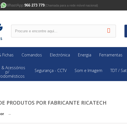
WhastApp:
966 273 779
)
(Chamada para a rede móvel nacional)
 Fichas
Comandos
Electrónica
Energia
Ferramentas
 & Acessórios
Segurança - CCTV
Som e Imagem
TDT / Sat
p/
trodomésticos
 DE PRODUTOS POR FABRICANTE RICATECH
por
--