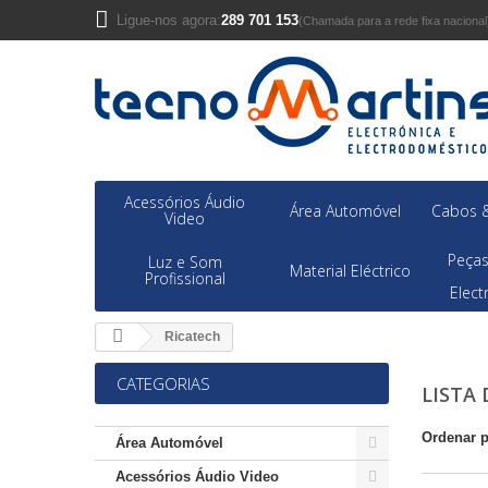
Ligue-nos agora:
289 701 153
(Chamada para a rede fixa nacional
Acessórios Áudio
Área Automóvel
Cabos &
Video
Peças
Luz e Som
Material Eléctrico
Profissional
Elec
Ricatech
CATEGORIAS
LISTA
Ordenar 
Área Automóvel
Acessórios Áudio Video