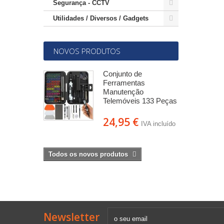
Segurança - CCTV
Utilidades / Diversos / Gadgets
NOVOS PRODUTOS
-SMA
Conjunto de
mea c/ 2
Ferramentas
res 5m -
Manutenção
Telemóveis 133 Peças
 €
24,95 €
IVA incluído
IVA incluído
Todos os novos produtos
Newsletter