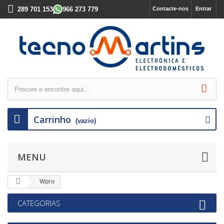
289 701 153
966 273 779
Contacte-nos
Entrar
Carrinho
(vazio)
MENU
Wpro
CATEGORIAS