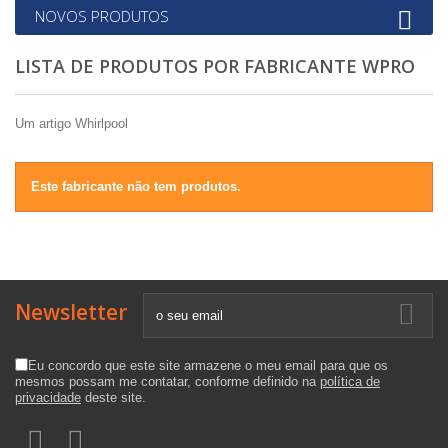
NOVOS PRODUTOS
LISTA DE PRODUTOS POR FABRICANTE WPRO
Um artigo Whirlpool
Este fabricante não tem produtos.
Newsletter
Eu concordo que este site armazene o meu email para que os
mesmos possam me contatar, conforme definido na
política de
privacidade
deste site.