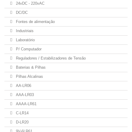
24vDC - 220vAC
DC/DC
Fontes de alimentação
Industriais
Laboratório
P/ Computador
Reguladores / Estabilizadores de Tensão
Baterias & Pilhas
Pilhas Alcalinas
AA-LR06
AAA-LR03
AAAA-LR61
C-LR14
D-LR20
9V-6LR61