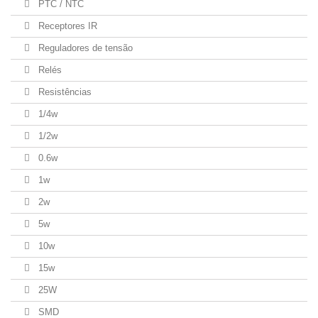
PTC / NTC
Receptores IR
Reguladores de tensão
Relés
Resistências
1/4w
1/2w
0.6w
1w
2w
5w
10w
15w
25W
SMD