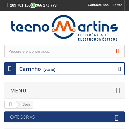
289 701 153
966 273 779
Contacte-nos
Entrar
Carrinho
(vazio)
MENU
Join
CATEGORIAS