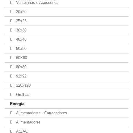
Ventoinhas e Acessórios
20x20
25x25
30x30
40x40
50x50
60X60
80x80
92x92
120x120
Grelhas
Energia
Alimentadores - Carregadores
Alimentadores
AC/AC