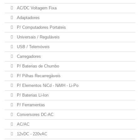
AC/DC Voltagem Fixa
Adaptadores
P/ Computadores Portateis
Universais / Reguláveis
USB / Telemóveis
Carregadores
P/ Baterias de Chumbo
P/ Pilhas Recarregáveis
P/ Elementos NiCd - NiMH - Li-Po
P/ Baterias Li-Ion
P/ Ferramentas
Conversores DC-AC
AC/AC
12vDC - 220vAC