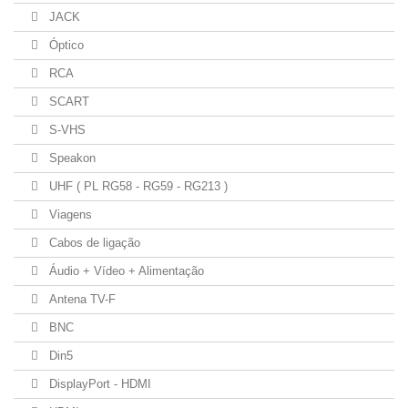
JACK
Óptico
RCA
SCART
S-VHS
Speakon
UHF ( PL RG58 - RG59 - RG213 )
Viagens
Cabos de ligação
Áudio + Vídeo + Alimentação
Antena TV-F
BNC
Din5
DisplayPort - HDMI